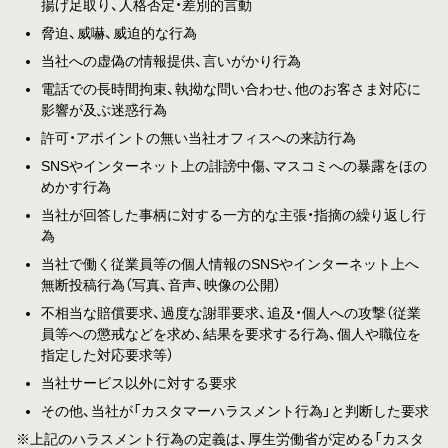
揚げ足取り、人格否定・差別的言動
脅迫、威嚇、威迫的な行為
当社への虚偽の情報提供、言いがかり行為
電話での長時間拘束、執拗な問い合わせ、他のお客さま対応に
影響が及ぶ迷惑行為
許可・アポイントの無い当社オフィスへの来訪行為
SNSやインターネット上の誹謗中傷、マスコミへの暴露をほの
めかす行為
当社が回答した事柄に対する一方的な主張・指摘の繰り返し行
為
当社で働く従業員等の個人情報のSNSやインターネット上へ
無断投稿行為（写真、音声、映像の公開）
不相当な賠償要求、過度な謝罪要求、追及・個人への攻撃（従業
員等への懲戒などを求め、結果を要求する行為、個人や職位を
指定した対応要求等）
当社サービス以外に対する要求
その他、当社が「カスタマーハラスメント行為」と判断した要求
※上記のハラスメント行為の定義は、厚生労働省が定める「カスタ