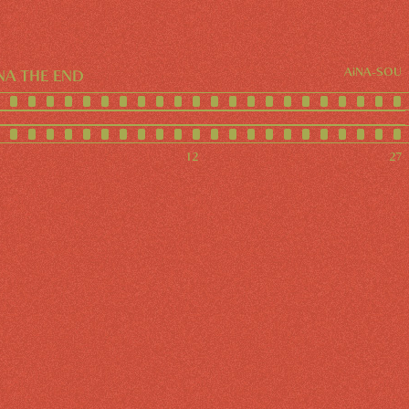
AiNA-SOU
NA THE END
12
27