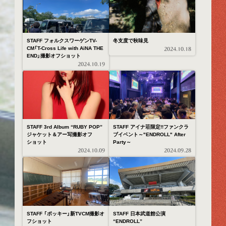
STAFF フォルクスワーゲンTV-
冬支度で秋味見
CM「T-Cross Life with AiNA THE
2024.10.18
END」撮影オフショット
2024.10.19
STAFF 3rd Album “RUBY POP”
STAFF アイナ荘限定!!ファンクラ
ジャケット＆アー写撮影オフ
ブイベント～"ENDROLL" After
ショット
Party～
2024.10.09
2024.09.28
STAFF 「ポッキー」新TVCM撮影オ
STAFF 日本武道館公演
フショット
“ENDROLL”