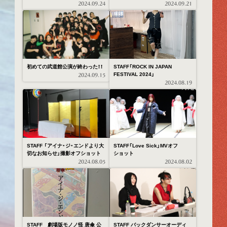
2024.09.24
2024.09.21
初めての武道館公演が終わった！！
STAFF「ROCK IN JAPAN
FESTIVAL 2024」
2024.09.15
2024.08.19
STAFF 「アイナ・ジ・エンドより大
STAFF「Love Sick」MVオフ
切なお知らせ」撮影オフショット
ショット
2024.08.05
2024.08.02
STAFF 劇場版モノノ怪 唐傘 公
STAFF バックダンサーオーディ