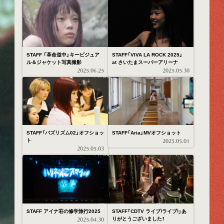
STAFF 「革命道中」キービジュア
STAFF「VIVA LA ROCK 2025」
ル＆ジャケット写真撮影
at さいたまスーパーアリーナ
2025.06.25
2025.05.30
STAFF「バズリズム02」オフショッ
STAFF「Aria」MVオフショット
ト
2025.05.01
2025.05.03
STAFF アイナ荘の修学旅行2025
STAFF「CDTV ライブ!ライブ!」あ
りがとうございました！
2025.04.30