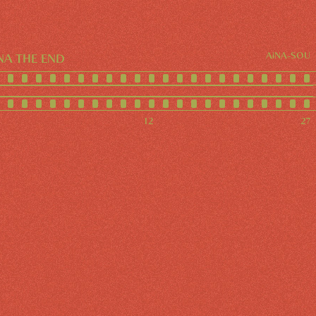
AiNA-SOU
NA THE END
12
27