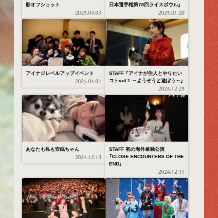
影オフショット
日本選手権第78回ライスボウル」
2025.03.03
2025.01.20
アイナジレベルアップイベント
STAFF 「アイナが住人とやりたい
コトvol.1 ～ようぞうと遊ぼう～」
2025.01.07
2024.12.25
あなたも私も安眠ちゃん
STAFF 初の海外単独公演
「CLOSE ENCOUNTERS OF THE
2024.12.13
END」
2024.12.11