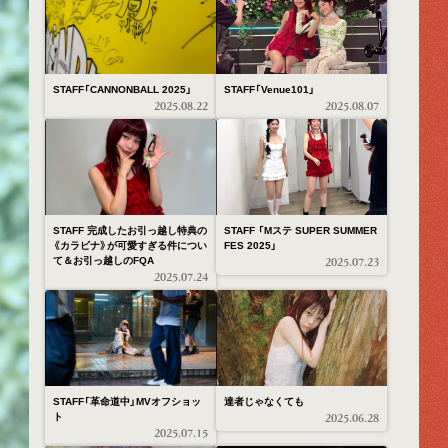
STAFF「CANNONBALL 2025」
STAFF「Venue101」
2025.08.22
2025.08.07
STAFF 完成したお引っ越し特典の
STAFF 「Mステ SUPER SUMMER
《カラビナ》が可愛すぎる件につい
FES 2025」
て＆お引っ越しのFQA
2025.07.23
2025.07.24
STAFF「革命道中」MVオフショッ
達者じゃなくても
ト
2025.06.28
2025.07.15