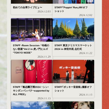
初めての台湾ライブだょ〜
STAFF「Poppin' Run」MVオフ
ショット
2024.12.03
2024.12.02
STAFF -Room Session- “冬眠の
STAFF 東京クリスマスマーケット
ない部屋”Vol.2 in 虎ノ門ヒルズ
2024 in 神宮外苑 点灯式
“TOKYO NODE”
2024.11.22
2024.11.29
STAFF 「氣志團万博2024 ~シン・
STAFF「ポッキー音楽祭」撮影オフ
キシダンバンパク~supported by
ショット
ALL FREE」
2024.11.13
2024.11.15