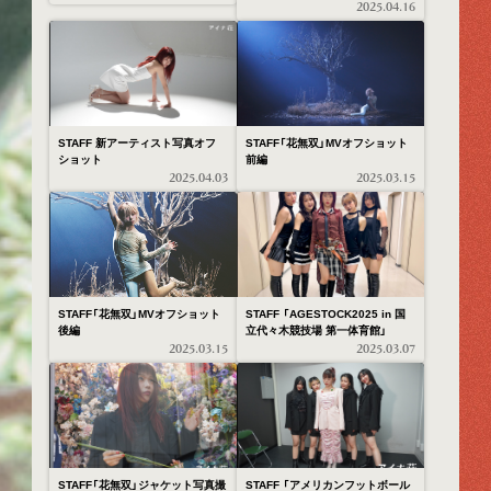
2025.04.16
STAFF 新アーティスト写真オフ
STAFF「花無双」MVオフショット
ショット
前編
2025.04.03
2025.03.15
STAFF「花無双」MVオフショット
STAFF 「AGESTOCK2025 in 国
後編
立代々木競技場 第一体育館」
2025.03.15
2025.03.07
STAFF「花無双」ジャケット写真撮
STAFF 「アメリカンフットボール