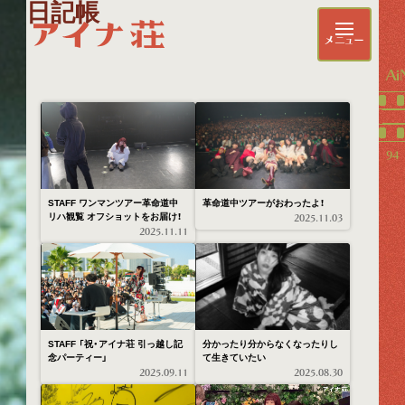
日記帳
メニュー
Ai
94
STAFF ワンマンツアー革命道中
革命道中ツアーがおわったよ！
リハ観覧 オフショットをお届け！
2025.11.03
2025.11.11
STAFF 「祝・アイナ荘 引っ越し記
分かったり分からなくなったりし
念パーティー」
て生きていたい
2025.09.11
2025.08.30